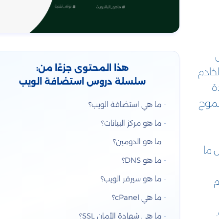
ل
هذا المحتوى جزءًا من:
لخادم
سلسلة دروس استضافة الويب
ة
سموح
ما هي استضافة الويب؟
ما هو مركز البيانات؟
ما هو الدومين؟
 ما
ما هو DNS؟
ما هو سيرفر الويب؟
م
ما هي cPanel؟
ما هي شهادة الأمان SSL؟