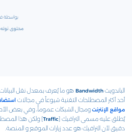
بواسطة فر
محتوى نوته 
الباندويث
هو ما يٌعرف بمعدل نقل البيانات
Bandwidth
أحد أكثر المصطلحات التقنية شيوعاً في مجالات
استضاف
ومجال الشبكات عموماً، وفي بعض الأح
مواقع الإنترنت
يٌطلق عليه مسمى الترافيك [
] ولكن هذا المصطل
Traffic
دقيق لأن الترافيك هو عدد زيارات الموقع و المنصة.