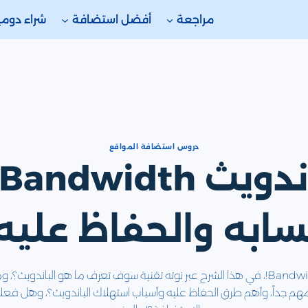
مراجعة
أفضل استضافة
شراء دوم
دروس استضافة المواقع
ابه والحفاظ عليه
عند شراء استضافة تجد دائماً مصطلح الباندويث Bandwidth!، في هذا الشرح عبر نوته تقنية سوف 
ويث مهم جداً، وأهم طرق الحفاظ عليه وأسباب استهلاك الباندويث؟، وهل فعل