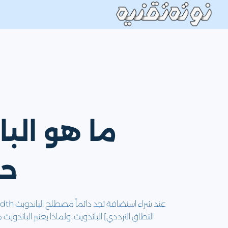
لتجاوز
لى
لمحتوى
حس
النطاق الترددي] الباندويث، ولماذا يعتبر الباند