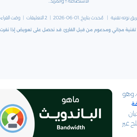
الاستضافة؟! والمزيد..
يق
نوته تقنية
مٌحدث بتاريخ .
2026-06-01
2 التعليقات
وقت القراءة
تقنية مجاني ومدعوم من قبل القارئ. قد نحصل على تعويض إذا نقرت ع
، وهو
ة
يان
ح غير