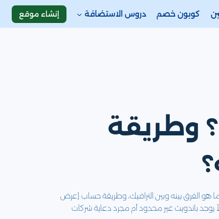
إنشاء موقع
ين
كوبون خصم
دروس الاستضافة
ما هو الباندويث Bandwidth؟ وطريقة
؟
تعرف ما هو الباندويث؟، وما هو الفرق بينه وبين الترافيك، وطريقة حساب [عرض
اً يوجد باندويث غير محدود أم مجرد دعاية شركات