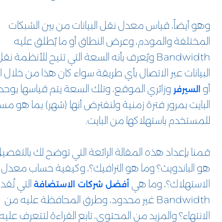
وهو أيضاً، قياس معدل نقل البيانات من بين الشبكات
المختلفة والمودم، وعرض النطاق أو ما يٌطلق عليه
Bandwidth ويُعرف بأنه السعة التي تتيح للأنظمة نق
البيانات عبر الاتصال بأي طريقة سواء كان هذا من خلال ا
أو
وزائري الموقع، وتلك السعة يتم قياسها بوحد
السيرفر
البايت بمرور فترة زمنية ولنفترض أنها (شهر) بما هو م
للمستخدم باستهلاكها من البايت.
قمنا بإعداد هذه المقالة الرائعة التي توضح لك بالتفصيل
هو الباندويث؟ وما هو الترافيك؟، وكيفية حساب معدل
الاستهلاك؟، وما هي
التي تُقد
أفضل شركات الاستضافة
Bandwidth غير محدود، وطرق المحافظة عليه من
الانتهاء؟ والمزيد من المحتوى، تابع القراءة لتتعرف عليه.