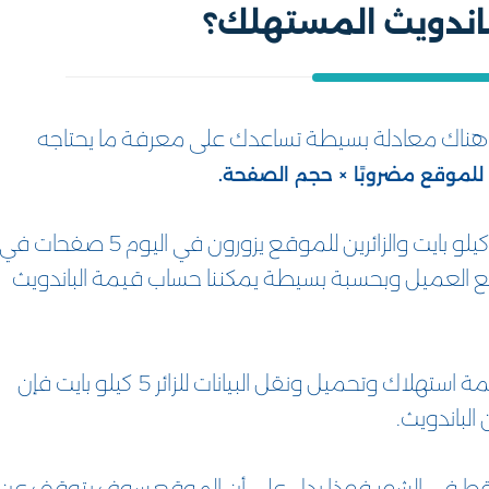
اندويث المستهلك؟
ً هناك معادلة بسيطة تساعدك على معرفة ما يحتاجه
 للموقع مضروبًا × حجم الصفحة.
ومثال على ذلك: إذا كانت الصفحة في الموقع تعادل 1 كيلو بايت والزائرين للموقع يزورون في اليوم 5 صفحات ف
يت باندويث في موقع العميل وبحسبة بسيطة يمكننا حساب قيمة الباندويث
فإذا كان عدد الزيارات للموقع في الشهر 150.000 × قيمة استهلاك وتحميل ونقل البيانات للزائر 5 كيلو بايت فإن
ضافة تعطيك 5 جيجا باندويث فقط في الشهر فهذا يدل على أن الموقع سوف يتوقف عن