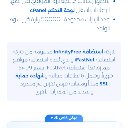
لاتظهر إعلانات مزعجة لزوار الموقع، لكن تظهر
الإعلانات اسفل
.
لوحة التحكم cPanel
عدد الزيارات محدودة بـ50000 زيارة في اليوم
الواحد.
شركة
مدعومة من شركة
استضافة InfinityFree
استضافة
والذي تُقدم استضافة مواقع
iFastNet
مميزة، تبدأ استضافة iFastNet بسعر 4.99$
شهرياً، وشمل 6 نطاقات مجانية و
شهادة حماية
مجاناً ومساحة قرص تخزين غير محدود
SSL
والعديد من المميزات الأخرى.
عرض خاص لك ♥