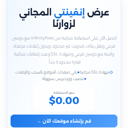
عرض
إنفينتي
المجاني
لزوارنا
احصل الآن على استضافة مجانية من InfinityFree مع دومين
فرعي ونقل بيانات باندويث غير محدود، وبدون إعلانات مزعجة،
وآمنة مع دومين فرعي وشهادة SSL وعدد إضافات مجانية
لفترة محدودة جداً.
◇
شهادة SSL مجانية
●
باني صفحات الموقع بالسحب والإفلات
●
تنصيب ووردبريس بسهولة
سعر الاستضافة
$0.00
قم بإنشاء موقعك الآن ←