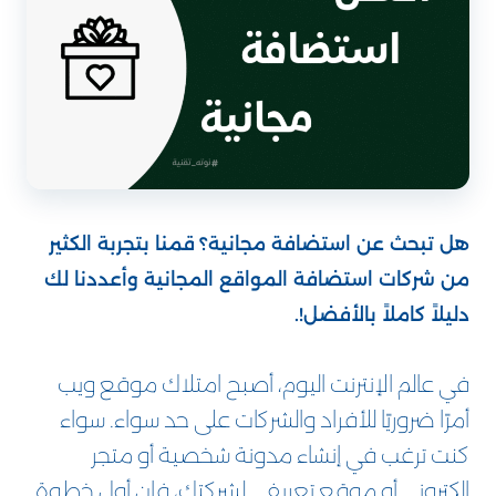
هل تبحث عن استضافة مجانية؟
قمنا بتجربة الكثير
من شركات استضافة المواقع المجانية وأعددنا لك
دليلاً كاملاً بالأفضل!.
في عالم الإنترنت اليوم، أصبح امتلاك موقع ويب
أمرًا ضروريًا للأفراد والشركات على حد سواء. سواء
كنت ترغب في إنشاء مدونة شخصية أو متجر
إلكتروني أو موقع تعريفي لشركتك، فإن أول خطوة