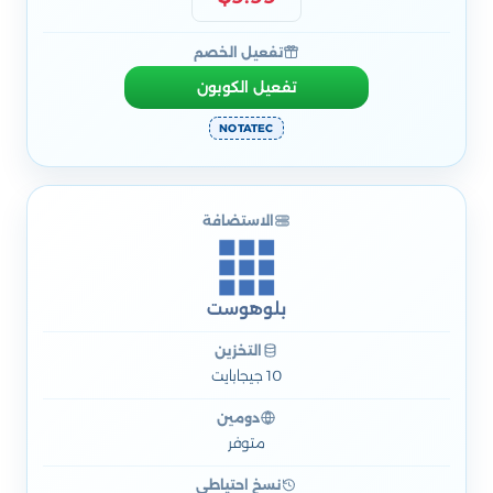
تفعيل الخصم
تفعيل الكوبون
NOTATEC
الاستضافة
بلوهوست
التخزين
10 جيجابايت
دومين
متوفر
نسخ احتياطي