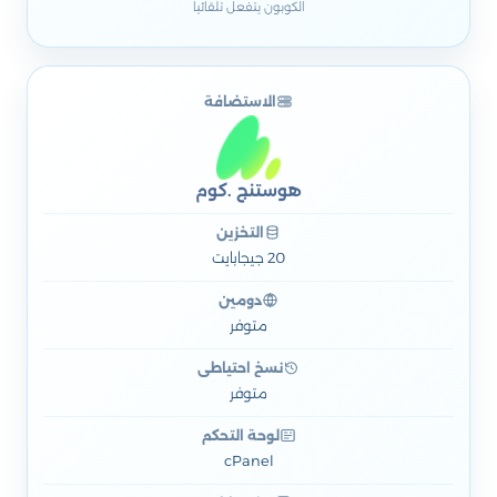
الكوبون يتفعل تلقائيا
الاستضافة
هوستنج .كوم
التخزين
20 جيجابايت
دومين
متوفر
نسخ احتياطي
متوفر
لوحة التحكم
cPanel