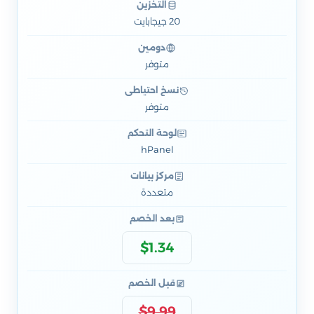
التخزين
20 جيجابايت
دومين
متوفر
نسخ احتياطي
متوفر
لوحة التحكم
hPanel
مركز بيانات
متعددة
بعد الخصم
$1.34
قبل الخصم
$9.99