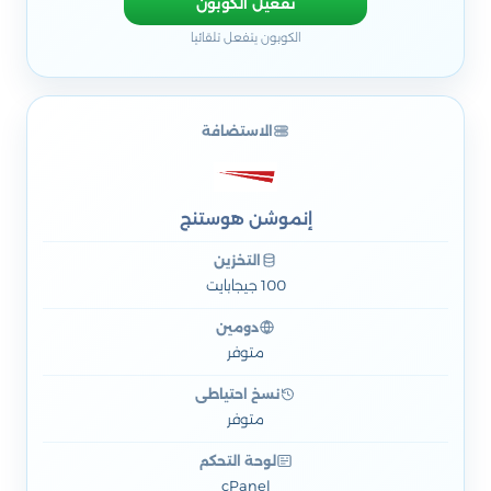
تفعيل الكوبون
الكوبون يتفعل تلقائيا
الاستضافة
إنموشن هوستنج
التخزين
100 جيجابايت
دومين
متوفر
نسخ احتياطي
متوفر
لوحة التحكم
cPanel