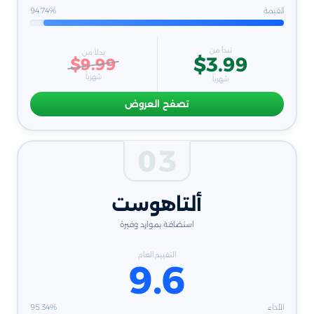
القيمة
94.74%
تبدأ من
بدلاً من
$3.99
$9.99
شهرياً
شهرياً
تصفح العروض
03
ألتاهوست
استضافة بموارد وفيرة
التقييم العام
9.6
الأداء
95.34%