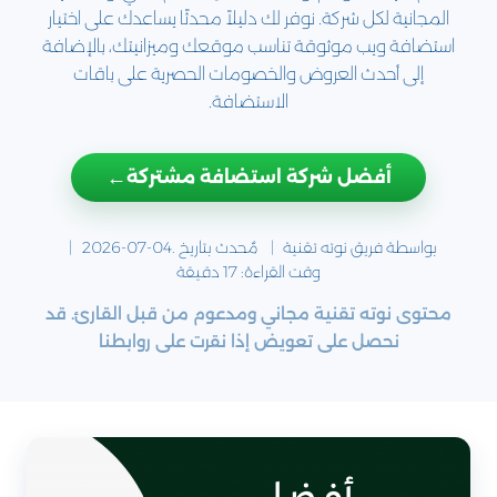
المجانية لكل شركة. نوفر لك دليلاً محدثًا يساعدك على اختيار
استضافة ويب موثوقة تناسب موقعك وميزانيتك، بالإضافة
إلى أحدث العروض والخصومات الحصرية على باقات
الاستضافة.
←
أفضل شركة استضافة مشتركة
بواسطة فريق
نوته تقنية
مٌحدث بتاريخ .
2026-07-04
وقت القراءة:
17
دقيقة
محتوى نوته تقنية مجاني ومدعوم من قبل القارئ. قد
نحصل على تعويض إذا نقرت على روابطنا