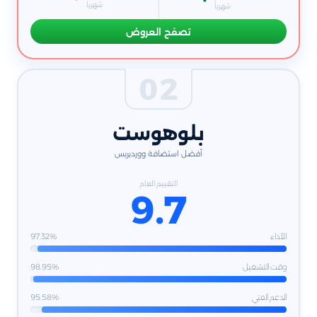
شهرياً
شهرياً
تصفح العروض
02
بلوهوست
أفضل استضافة ووردبريس
التقييم العام
9.7
الأداء
97.32%
وقت التشغيل
98.95%
الدعم الفني
95.58%