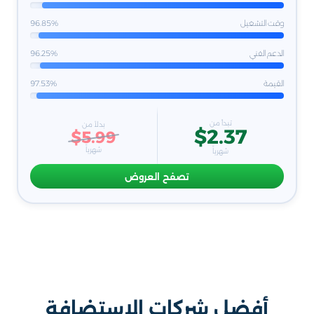
وقت التشغيل
96.85%
الدعم الفني
96.25%
القيمة
97.53%
تبدأ من
بدلاً من
$2.37
$5.99
شهرياً
شهرياً
تصفح العروض
أفضل شركات الاستضافة