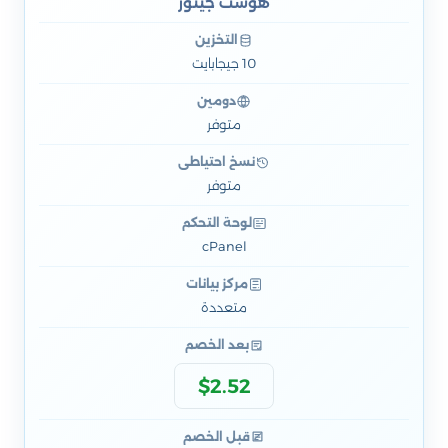
هوست جيتور
التخزين
10 جيجابايت
دومين
متوفر
نسخ احتياطي
متوفر
لوحة التحكم
cPanel
مركز بيانات
متعددة
بعد الخصم
$2.52
قبل الخصم