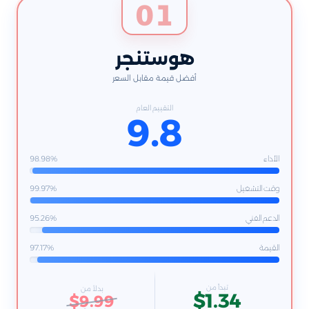
01
هوستنجر
أفضل قيمة مقابل السعر
التقييم العام
9.8
الأداء
98.98%
وقت التشغيل
99.97%
الدعم الفني
95.26%
القيمة
97.17%
تبدأ من
بدلاً من
$1.34
$9.99