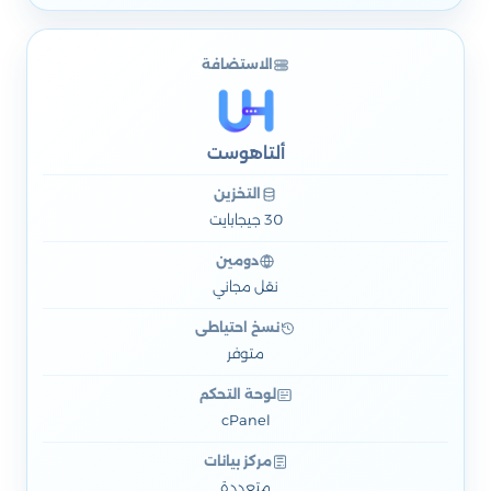
الاستضافة
ألتاهوست
التخزين
30 جيجابايت
دومين
نقل مجاني
نسخ احتياطي
متوفر
لوحة التحكم
cPanel
مركز بيانات
متعددة