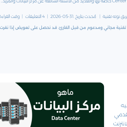
Center خاصة بها والعديد من الاسئلة الشائعة عن مركز البيانات والمزيد..
يق
نوته تقنية
مٌحدث بتاريخ .
2026-05-31
4 التعليقات
وقت القراءة
تقنية مجاني ومدعوم من قبل القارئ. قد نحصل على تعويض إذا نقرت ع
عليه
مقدمي
نترنت