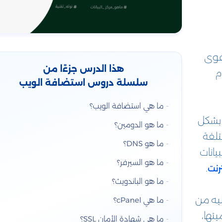
قوى
هذا الدرس جزءًا من
م
سلسلة دروس استضافة الويب
ما هي استضافة الويب؟
ت بشكل
ما هو الدومين؟
تلفة
ما هو DNS؟
يانات
ما هو السيرفر؟
.
رنت
ما هو الباندويث؟
ليه من
ما هي cPanel؟
يتها،
ما هي شهادة الأمان SSL؟