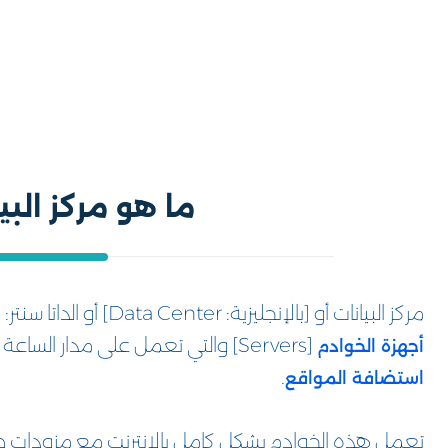
ما هو مركز البيانات nter
مركز البيانات أو [بالإنجليزية: Data Center] أو الداتا سنتر: هي عبارة عن مكان ضخم جداً يتم فيه وضع عدد كبير من
[Servers] والتي تعمل على مدار الساعة ومتصلة بالإنترنت بسرعات عالية جداً يتم استخدامها في
أجهزة الخوادم
.
استضافة المواقع
تعمل هذه الخوادم بشكل كامل بالإنترنت مع مزودات طا