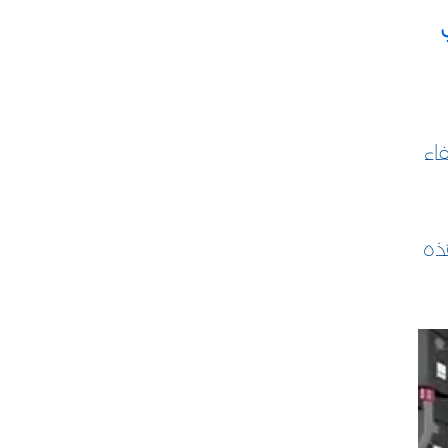
 [في
اء
ذه