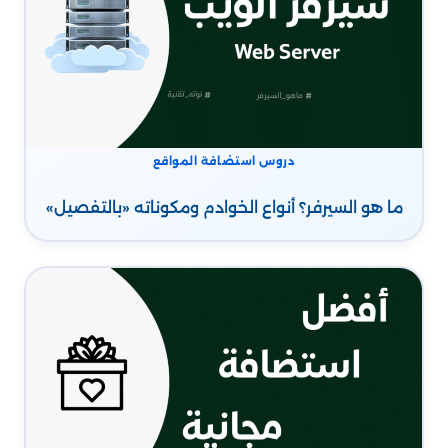
دروس استضافة المواقع
ما هو السيرفر؟ أنواع الخوادم ومكوناته «بالتفصيل»