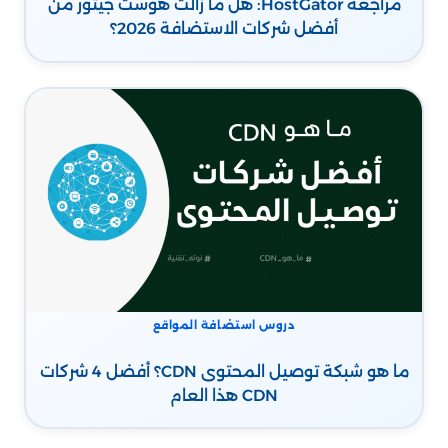
مراجعة HostGator: هل ما زالت هوست جيتور من
أفضل شركات الاستضافة 2026؟
دروس استضافة المواقع
ما هو شبكة توصيل المحتوى CDN؟ أفضل 4 شركات
CDN هذا العام